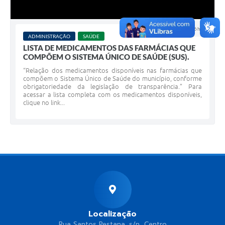
17 JUL 2025 - 16h40
ADMINISTRAÇÃO
SAÚDE
LISTA DE MEDICAMENTOS DAS FARMÁCIAS QUE
COMPÕEM O SISTEMA ÚNICO DE SAÚDE (SUS).
“Relação dos medicamentos disponíveis nas farmácias que
compõem o Sistema Único de Saúde do município, conforme
obrigatoriedade da legislação de transparência.” Para
acessar a lista completa com os medicamentos disponíveis,
clique no link...
Localização
Rua Santos Pestana, s/n, Centro