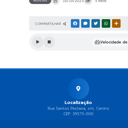
NOTÍCIAS
10/10/2023
5 fotos
COMPARTILHAR
FACEBOOK
MESSENGER
TWITTER
WHATSAPP
OUTR
Velocidade de 
Localização
Rua Santos Pestana, s/n, Centro
CEP: 39575-000