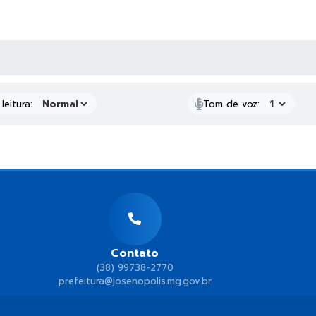
AS MÍDIAS
leitura:
Tom de voz:
Contato
(38) 99738-2770
prefeitura@josenopolis.mg.gov.br