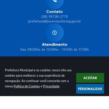
Contato
(38) 99738-2770
prefeitura@josenopolis.mg.gov.br
Atendimento
Das 08:00hs às 12:00hs - 13:00h às 17:00h
Prefeitura Municipal e os cookies: nosso site usa
cookies para melhorar a sua experiência de
ACEITAR
Siga-nos
navegação. Ao continuar você concorda com a
nossa
Política de Cookies
e
Privacidade
.
NEWSLETTER
PERSONALIZAR
Inscreva-se e receba nossos informativos
Versão do Sistema:
3.5.3 - 19/06/2026
Portal atualizado em:
04/08/2026 18:25
Dados Abertos