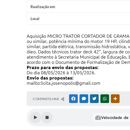
Realização em
Local
Aquisição MICRO TRATOR CORTADOR DE GRAMA 19 HP
ou similar, potência mínima do motor 19 HP, cili
similar, partida elétrica, transmissão hidrostátic
óleo. Dados técnicos trator deck 42”, largura de c
atendimento à Secretaria Municipal de Educação, 
acordo com o Documento de Formalização de De
Prazo para envio das propostas:
Do dia 08/05/2026 à 13/05/2026.
Envio das propostas:
mailto:licita.josenopolis@gmail.com
COMPARTILHAR
FACEBOOK
MESSENGER
TWITTER
WHATSAPP
OUTRAS
Velocidade de l