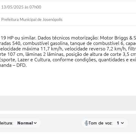
13/05/2025 às 07h00
Prefeitura Municipal de Josenópolis
 ou similar. Dados técnicos motorização: Motor Briggs & Str
ndradas 540, combustível gasolina, tanque de combustível 6, ca
a, velocidade máxima 11,7 km/h, velocidade reverso 7,2 km/h, fil
orte 107 cm, lâminas 2 lâminas, posição de altura de corte 3,5 cm
Esporte, Lazer e Cultura, conforme condições, quantidades e ex
manda – DFD.
 MÍDIAS
eitura:
Tom de voz: