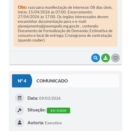
Obs:
razo para manifestação de interesse: 08 dias úteis.
Início: 15/04/2026 às 07:00. Encerramento:
27/04/2026 às 17:00. Os órgãos interessados devem
encaminhar documentação para o e-mail:
planejamento@josenopolis.mg.gov.br
, contendo:
Documento de Formalização de Demanda; Estimativa de
consumo e local de entrega; Cronograma de contratação
(quando couber).
VISUALIZAR
BAIXAR
G
O
S
Nº 4
COMUNICADO
T
E
Data:
09/03/2026
I
Situação:
EM VIGOR
Autoria:
Executivo