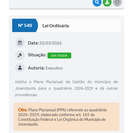
VISUALIZAR
BAIXAR
G
O
S
Nº 540
Lei Ordinária
T
E
Data:
02/03/2026
I
Situação:
EM VIGOR
Autoria:
Executivo
Institui o Plano Plurianual de Gestão do Município de
Josenópolis para o quadriênio 2026–2029 e dá outras
providências.
Obs:
Plano Plurianual (PPA) referente ao quadriênio
2026–2029, elaborado conforme art. 165 da
Constituição Federal e Lei Orgânica do Município de
Josenópolis.