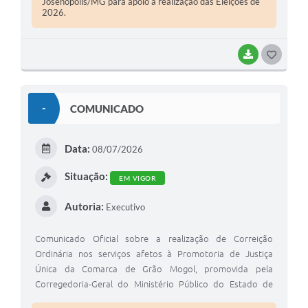
Josenópolis/MG para apoio à realização das Eleições de
2026.
BAIXAR
G
O
S
-
COMUNICADO
T
E
Data:
08/07/2026
I
Situação:
EM VIGOR
Autoria:
Executivo
Comunicado Oficial sobre a realização de Correição
Ordinária nos serviços afetos à Promotoria de Justiça
Única da Comarca de Grão Mogol, promovida pela
Corregedoria-Geral do Ministério Público do Estado de
Minas Gerais.