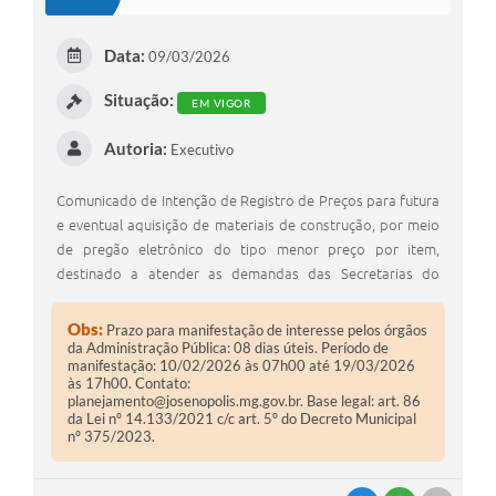
T
E
Data:
09/03/2026
I
Situação:
EM VIGOR
Autoria:
Executivo
Comunicado de Intenção de Registro de Preços para futura
e eventual aquisição de materiais de construção, por meio
de pregão eletrônico do tipo menor preço por item,
destinado a atender as demandas das Secretarias do
Município de Josenópolis/MG, pelo prazo de 12 meses.
Obs:
Prazo para manifestação de interesse pelos órgãos
da Administração Pública: 08 dias úteis. Período de
manifestação: 10/02/2026 às 07h00 até 19/03/2026
às 17h00. Contato:
planejamento@josenopolis.mg.gov.br
. Base legal: art. 86
da Lei nº 14.133/2021 c/c art. 5º do Decreto Municipal
nº 375/2023.