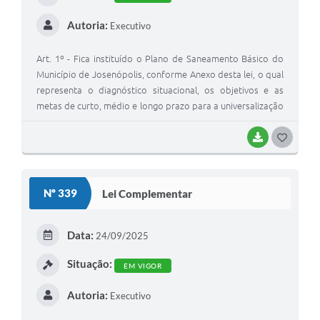
Autoria:
Executivo
Art. 1º - Fica instituído o Plano de Saneamento Básico do
Município de Josenópolis, conforme Anexo desta lei, o qual
representa o diagnóstico situacional, os objetivos e as
metas de curto, médio e longo prazo para a universalização
do saneamento básico local; bem como os programas,
projetos e ações necessários para alcançá-los e as ações de
BAIXAR
G
emergência e contingência. Art. 2º – As despesas
O
decorrentes da execução desta Lei correrão à conta das
S
dotações próprias do orçamento anual ou mediante
Nº 339
Lei Complementar
abertura de crédito especial ou suplementar, que, desde já,
T
ficam autorizados. Art. 3º – Aprovada e sancionada, esta
E
Lei entra em vigor na data de sua publicação; revogando as
Data:
24/09/2025
disposições em contrário.
I
Situação:
EM VIGOR
Autoria:
Executivo