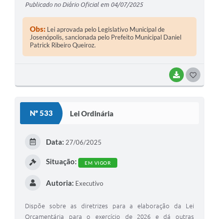
Publicado no Diário Oficial em 04/07/2025
Obs:
Lei aprovada pelo Legislativo Municipal de
Josenópolis, sancionada pelo Prefeito Municipal Daniel
Patrick Ribeiro Queiroz.
BAIXAR
G
O
S
Nº 533
Lei Ordinária
T
E
Data:
27/06/2025
I
Situação:
EM VIGOR
Autoria:
Executivo
Dispõe sobre as diretrizes para a elaboração da Lei
Orçamentária para o exercício de 2026 e dá outras