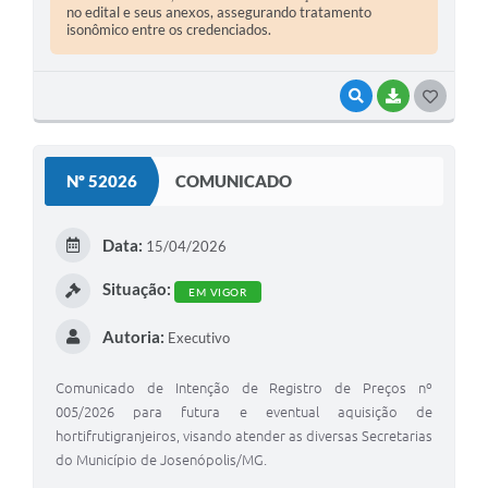
no edital e seus anexos, assegurando tratamento
isonômico entre os credenciados.
VISUALIZAR
BAIXAR
G
O
S
Nº 52026
COMUNICADO
T
E
Data:
15/04/2026
I
Situação:
EM VIGOR
Autoria:
Executivo
Comunicado de Intenção de Registro de Preços nº
005/2026 para futura e eventual aquisição de
hortifrutigranjeiros, visando atender as diversas Secretarias
do Município de Josenópolis/MG.