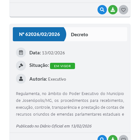
VISUALIZAR
BAIXAR
G
O
S
Nº 62026/02/2026
Decreto
T
E
Data:
13/02/2026
I
Situação:
EM VIGOR
Autoria:
Executivo
Regulamenta, no âmbito do Poder Executivo do Município
de Josenópolis/MG, os procedimentos para recebimento,
execução, controle, transparência e prestação de contas de
recursos oriundos de emendas parlamentares estaduais e
municipais, e dá outras providências.
Publicado no Diário Oficial em 13/02/2026
VISUALIZAR
BAIXAR
G