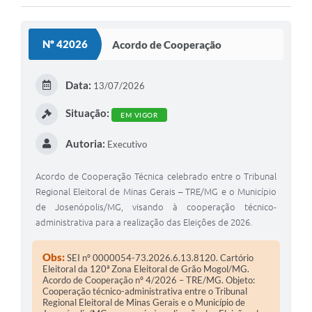
Nº 42026
Acordo de Cooperação
Data:
13/07/2026
Situação:
EM VIGOR
Autoria:
Executivo
Acordo de Cooperação Técnica celebrado entre o Tribunal
Regional Eleitoral de Minas Gerais – TRE/MG e o Município
de Josenópolis/MG, visando à cooperação técnico-
administrativa para a realização das Eleições de 2026.
Obs:
SEI nº 0000054-73.2026.6.13.8120. Cartório
Eleitoral da 120ª Zona Eleitoral de Grão Mogol/MG.
Acordo de Cooperação nº 4/2026 – TRE/MG. Objeto:
Cooperação técnico-administrativa entre o Tribunal
Regional Eleitoral de Minas Gerais e o Município de