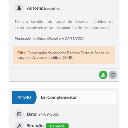
Autoria:
Executivo
Exonera servidor do cargo de Assessor Jurídico da
estrutura administrativa do Município de Josenópolis/MG.
Publicado no Diário Oficial em 27/11/2025
Obs:
Exoneração do servidor Delmon Ferreira Senna do
cargo de Assessor Jurídico (CC-II).
BAIXAR
G
O
S
Nº 340
Lei Complementar
T
E
Data:
24/09/2025
I
Situação:
EM VIGOR