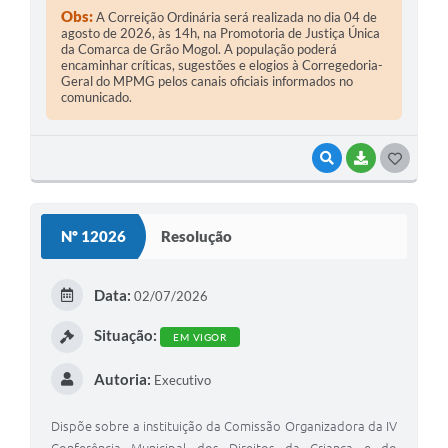
Obs:
A Correição Ordinária será realizada no dia 04 de
agosto de 2026, às 14h, na Promotoria de Justiça Única
da Comarca de Grão Mogol. A população poderá
encaminhar críticas, sugestões e elogios à Corregedoria-
Geral do MPMG pelos canais oficiais informados no
comunicado.
VISUALIZAR
BAIXAR
G
O
S
Nº 12026
Resolução
T
E
Data:
02/07/2026
I
Situação:
EM VIGOR
Autoria:
Executivo
Dispõe sobre a instituição da Comissão Organizadora da IV
Conferência Municipal dos Direitos da Criança e do