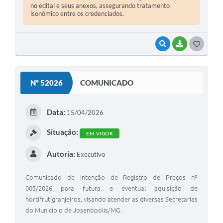
no edital e seus anexos, assegurando tratamento
isonômico entre os credenciados.
VISUALIZAR
BAIXAR
G
O
S
Nº 52026
COMUNICADO
T
E
Data:
15/04/2026
I
Situação:
EM VIGOR
Autoria:
Executivo
Comunicado de Intenção de Registro de Preços nº
005/2026 para futura e eventual aquisição de
hortifrutigranjeiros, visando atender as diversas Secretarias
do Município de Josenópolis/MG.