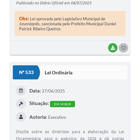
Publicado no Diário Oficial em 04/07/2025
Obs:
Lei aprovada pelo Legislativo Municipal de
Josenópolis, sancionada pelo Prefeito Municipal Daniel
Patrick Ribeiro Queiroz.
BAIXAR
G
O
S
Nº 533
Lei Ordinária
T
E
Data:
27/06/2025
I
Situação:
EM VIGOR
Autoria:
Executivo
Dispõe sobre as diretrizes para a elaboração da Lei
Orçamentária para o exercício de 2026 e dá outras