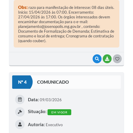
Obs:
razo para manifestação de interesse: 08 dias úteis.
Início: 15/04/2026 às 07:00. Encerramento:
27/04/2026 às 17:00. Os órgãos interessados devem
encaminhar documentação para o e-mail:
planejamento@josenopolis.mg.gov.br
, contendo:
Documento de Formalização de Demanda; Estimativa de
consumo e local de entrega; Cronograma de contratação
(quando couber).
VISUALIZAR
BAIXAR
G
O
S
Nº 4
COMUNICADO
T
E
Data:
09/03/2026
I
Situação:
EM VIGOR
Autoria:
Executivo