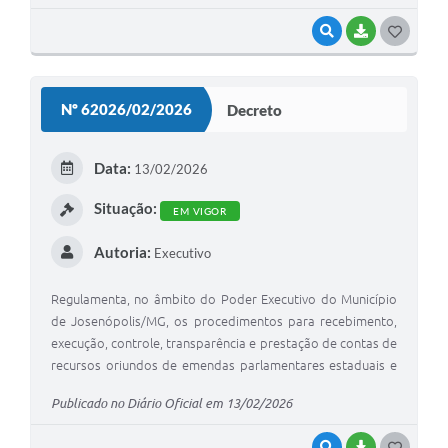
VISUALIZAR
BAIXAR
G
O
S
Nº 62026/02/2026
Decreto
T
E
Data:
13/02/2026
I
Situação:
EM VIGOR
Autoria:
Executivo
Regulamenta, no âmbito do Poder Executivo do Município
de Josenópolis/MG, os procedimentos para recebimento,
execução, controle, transparência e prestação de contas de
recursos oriundos de emendas parlamentares estaduais e
municipais, e dá outras providências.
Publicado no Diário Oficial em 13/02/2026
VISUALIZAR
BAIXAR
G