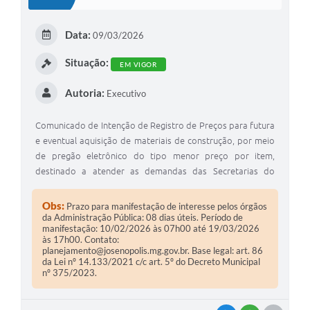
T
E
Data:
09/03/2026
I
Situação:
EM VIGOR
Autoria:
Executivo
Comunicado de Intenção de Registro de Preços para futura
e eventual aquisição de materiais de construção, por meio
de pregão eletrônico do tipo menor preço por item,
destinado a atender as demandas das Secretarias do
Município de Josenópolis/MG, pelo prazo de 12 meses.
Obs:
Prazo para manifestação de interesse pelos órgãos
da Administração Pública: 08 dias úteis. Período de
manifestação: 10/02/2026 às 07h00 até 19/03/2026
às 17h00. Contato:
planejamento@josenopolis.mg.gov.br
. Base legal: art. 86
da Lei nº 14.133/2021 c/c art. 5º do Decreto Municipal
nº 375/2023.