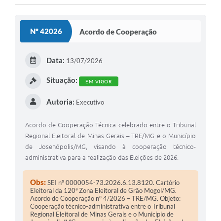
Nº 42026
Acordo de Cooperação
Data:
13/07/2026
Situação:
EM VIGOR
Autoria:
Executivo
Acordo de Cooperação Técnica celebrado entre o Tribunal
Regional Eleitoral de Minas Gerais – TRE/MG e o Município
de Josenópolis/MG, visando à cooperação técnico-
administrativa para a realização das Eleições de 2026.
Obs:
SEI nº 0000054-73.2026.6.13.8120. Cartório
Eleitoral da 120ª Zona Eleitoral de Grão Mogol/MG.
Acordo de Cooperação nº 4/2026 – TRE/MG. Objeto:
Cooperação técnico-administrativa entre o Tribunal
Regional Eleitoral de Minas Gerais e o Município de