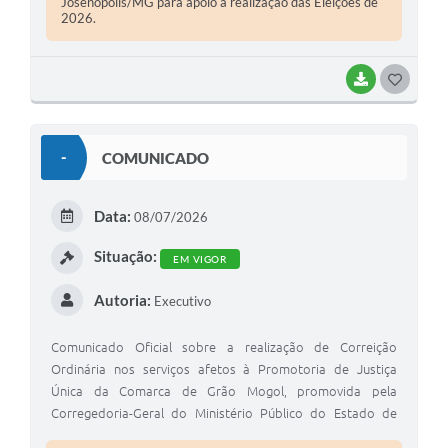
Josenópolis/MG para apoio à realização das Eleições de
2026.
BAIXAR
G
O
S
-
COMUNICADO
T
E
Data:
08/07/2026
I
Situação:
EM VIGOR
Autoria:
Executivo
Comunicado Oficial sobre a realização de Correição
Ordinária nos serviços afetos à Promotoria de Justiça
Única da Comarca de Grão Mogol, promovida pela
Corregedoria-Geral do Ministério Público do Estado de
Minas Gerais.