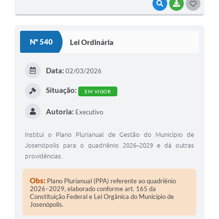
VISUALIZAR
BAIXAR
G
O
S
Nº 540
Lei Ordinária
T
E
Data:
02/03/2026
I
Situação:
EM VIGOR
Autoria:
Executivo
Institui o Plano Plurianual de Gestão do Município de
Josenópolis para o quadriênio 2026–2029 e dá outras
providências.
Obs:
Plano Plurianual (PPA) referente ao quadriênio
2026–2029, elaborado conforme art. 165 da
Constituição Federal e Lei Orgânica do Município de
Josenópolis.