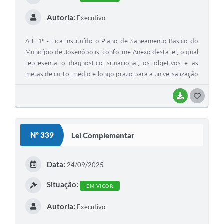
Autoria:
Executivo
Art. 1º - Fica instituído o Plano de Saneamento Básico do
Município de Josenópolis, conforme Anexo desta lei, o qual
representa o diagnóstico situacional, os objetivos e as
metas de curto, médio e longo prazo para a universalização
do saneamento básico local; bem como os programas,
projetos e ações necessários para alcançá-los e as ações de
BAIXAR
G
emergência e contingência. Art. 2º – As despesas
O
decorrentes da execução desta Lei correrão à conta das
S
dotações próprias do orçamento anual ou mediante
Nº 339
Lei Complementar
abertura de crédito especial ou suplementar, que, desde já,
T
ficam autorizados. Art. 3º – Aprovada e sancionada, esta
E
Lei entra em vigor na data de sua publicação; revogando as
Data:
24/09/2025
disposições em contrário.
I
Situação:
EM VIGOR
Autoria:
Executivo