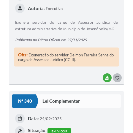
Autoria:
Executivo
Exonera servidor do cargo de Assessor Jurídico da
estrutura administrativa do Município de Josenópolis/MG.
Publicado no Diário Oficial em 27/11/2025
Obs:
Exoneração do servidor Delmon Ferreira Senna do
cargo de Assessor Jurídico (CC-II).
BAIXAR
G
O
S
Nº 340
Lei Complementar
T
E
Data:
24/09/2025
I
Situação:
EM VIGOR