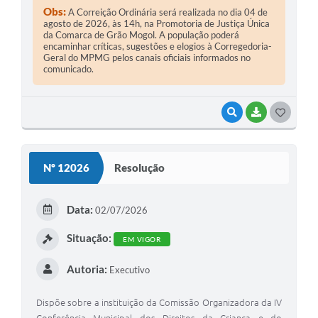
Obs:
A Correição Ordinária será realizada no dia 04 de
agosto de 2026, às 14h, na Promotoria de Justiça Única
da Comarca de Grão Mogol. A população poderá
encaminhar críticas, sugestões e elogios à Corregedoria-
Geral do MPMG pelos canais oficiais informados no
comunicado.
VISUALIZAR
BAIXAR
G
O
S
Nº 12026
Resolução
T
E
Data:
02/07/2026
I
Situação:
EM VIGOR
Autoria:
Executivo
Dispõe sobre a instituição da Comissão Organizadora da IV
Conferência Municipal dos Direitos da Criança e do